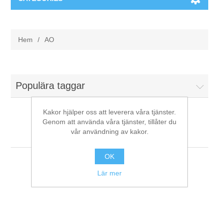
Maskiner & Mekaniska system
Hem
/
AO
Utbildning
Metallkapning
Event
Blästring
Populära taggar
Partners
Lagringssystem
Kakor hjälper oss att leverera våra tjänster.
Genom att använda våra tjänster, tillåter du
AO
vår användning av kakor.
Spare parts & Service
Bearbetningsmaskiner
OK
Kontakt
Värmebehandling
Lär mer
BRAUN Ytslipningsmaskiner
3D-svetsning