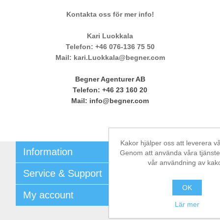
Kontakta oss för mer info!
Kari Luokkala
Telefon: +46 076-136 75 50
Mail:
kari.Luokkala@begner.com
Begner Agenturer AB
Telefon: +46 23 160 20
Mail: info@begner.com
Kakor hjälper oss att leverera vå
Information
Genom att använda våra tjänster,
vår användning av kako
Shipping & returns
Service & Support
Integritetspolicy
Terms & Conditions
OK
Kontakt
My account
Begner System / iba Nordic
Leverantörslista
Lär mer
Login
My account