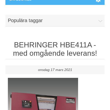
Maskiner & Mekaniska system
Populära taggar
Utbildning
Metallkapning
Event
Blästring
BEHRINGER HBE411A -
med omgående leverans!
Partners
Lagringssystem
Spare parts & Service
Bearbetningsmaskiner
onsdag 17 mars 2021
Kontakt
Värmebehandling
BRAUN Ytslipningsmaskiner
3D-svetsning