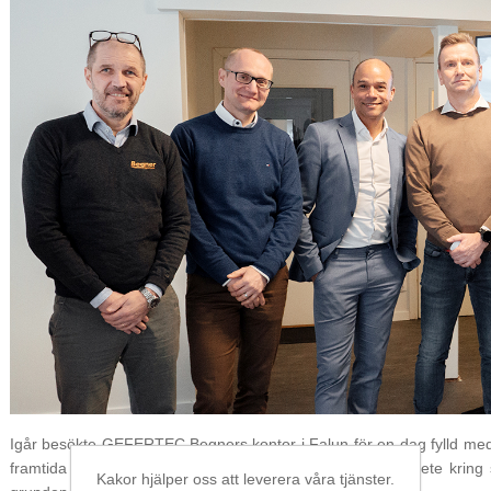
Igår besökte GEFERTEC Begners kontor i Falun för en dag fylld med
framtida möjligheter. Under besöket låg fokus på samarbete kring s
Kakor hjälper oss att leverera våra tjänster.