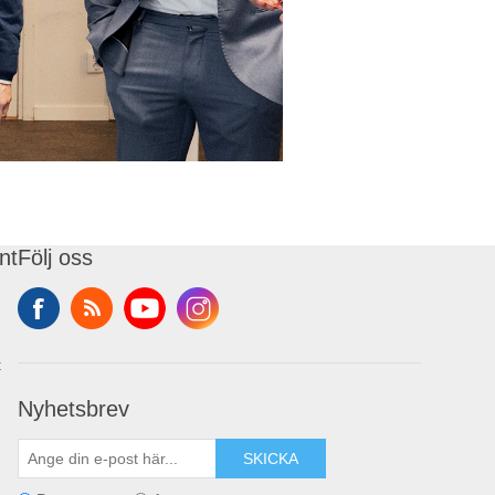
nt
Följ oss
t
Nyhetsbrev
SKICKA