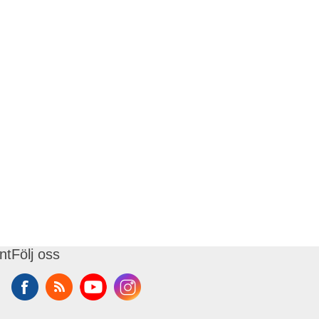
nt
Följ oss