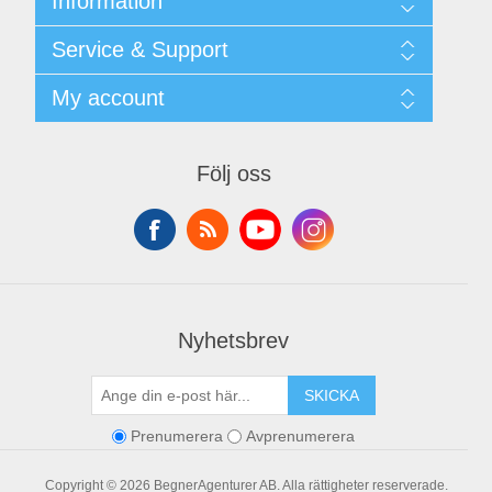
Information
Shipping & returns
Service & Support
Integritetspolicy
Terms & Conditions
Kontakt
My account
Begner System / iba Nordic
Leverantörslista
Login
My account
Orders
Följ oss
Addresses
Shopping cart
Nyhetsbrev
SKICKA
Prenumerera
Avprenumerera
Copyright © 2026 BegnerAgenturer AB. Alla rättigheter reserverade.