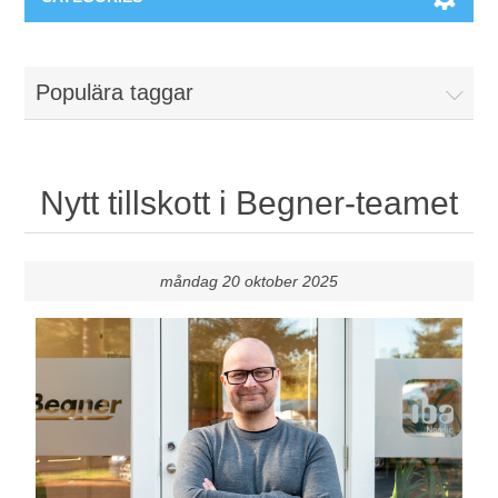
Maskiner & Mekaniska system
Populära taggar
Utbildning
Metallkapning
Event
Blästring
Nytt tillskott i Begner-teamet
Partners
Lagringssystem
måndag 20 oktober 2025
Spare parts & Service
Bearbetningsmaskiner
Kontakt
Värmebehandling
BRAUN Ytslipningsmaskiner
3D-svetsning