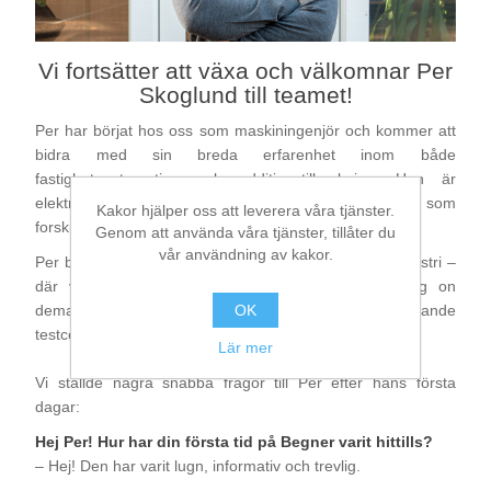
Bearbetning av stång, rör och profiler
Vi fortsätter att växa och välkomnar Per
Skoglund till teamet!
Bearbetning av plåt och band
Per har börjat hos oss som maskiningenjör och kommer att
bidra med sin breda erfarenhet inom både
Målnings- och ytbehandlingssystem
fastighetsautomation och additiv tillverkning. Han är
elektriker i grunden och har även arbetat som
Kakor hjälper oss att leverera våra tjänster.
forskningsingenjör med fokus på additiv tillverkning.
Genom att använda våra tjänster, tillåter du
vår användning av kakor.
Per blir en viktig del av vår satsning på framtidens industri –
där vi utvecklar nya möjligheter inom manufacturing on
OK
demand och hållbar produktion genom vårt kommande
testcenter i Falun.
Lär mer
Vi ställde några snabba frågor till Per efter hans första
dagar:
Hej Per! Hur har din första tid på Begner varit hittills?
– Hej! Den har varit lugn, informativ och trevlig.