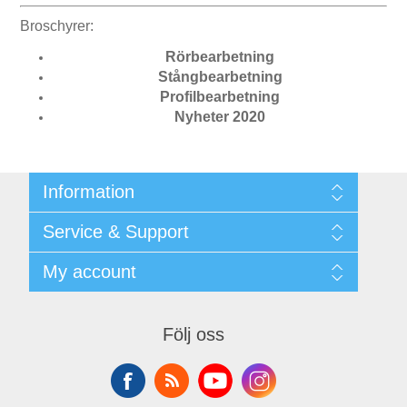
Broschyrer:
Rörbearbetning
Stångbearbetning
Profilbearbetning
Nyheter 2020
Information
Shipping & returns
Service & Support
Integritetspolicy
Terms & Conditions
Kontakt
My account
Begner System / iba Nordic
Leverantörslista
Login
My account
Orders
Följ oss
Addresses
Shopping cart