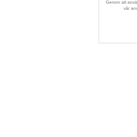
Genom att använd
vår an