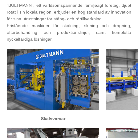
"BÜLTMANN", ett världsomspännande familjeägt företag, djupt
rotat i sin lokala region, erbjuder en hög standard av innovation
Bearbetning av stång, rör och profiler
för sina utrustningar för stång- och rörtillverkning.
Fristående maskiner för skalning, riktning och dragning,
efterbehandling och produktionslinjer, samt kompletta
Bearbetning av plåt och band
nyckelfärdiga lösningar.
Målnings- och ytbehandlingssystem
Skalsvarvar