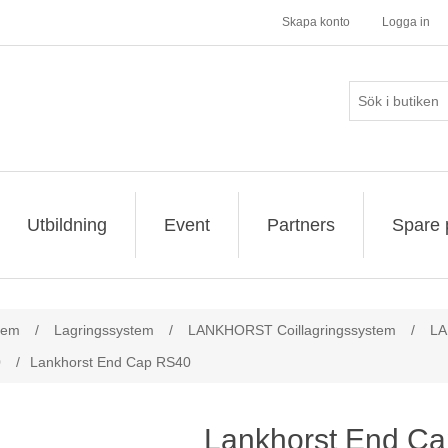
Skapa konto
Logga in
Utbildning
Event
Partners
Spare 
tem
/
Lagringssystem
/
LANKHORST Coillagringssystem
/
LA
0
/
Lankhorst End Cap RS40
Lankhorst End C