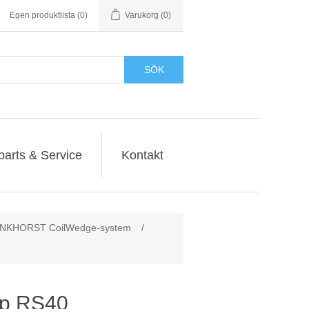
Egen produktlista
(0)
Varukorg
(0)
SÖK
parts & Service
Kontakt
NKHORST CoilWedge-system
/
ap RS40