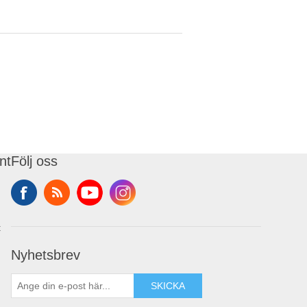
nt
Följ oss
t
Nyhetsbrev
SKICKA