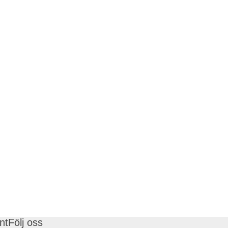
nt
Följ oss