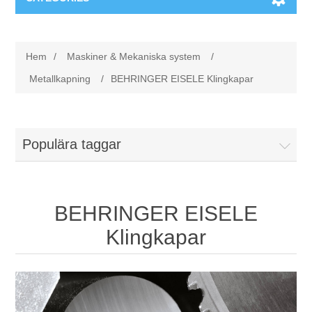
Maskiner & Mekaniska system
Hem
/
Maskiner & Mekaniska system
/
Utbildning
Metallkapning
Metallkapning
/
BEHRINGER EISELE Klingkapar
Event
Blästring
Populära taggar
Partners
Lagringssystem
Spare parts & Service
Bearbetningsmaskiner
BEHRINGER EISELE
Kontakt
Värmebehandling
Klingkapar
BRAUN Ytslipningsmaskiner
3D-svetsning