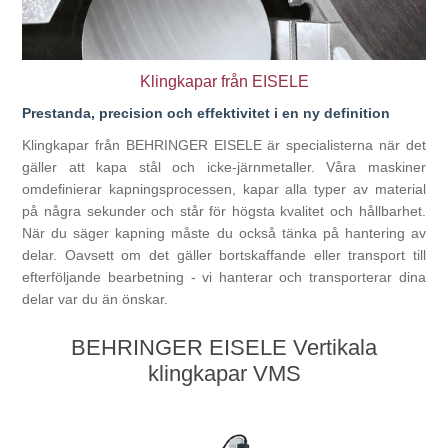
Bearbetning av stång, rör och profiler
Klingkapar från EISELE
Bearbetning av plåt och band
Prestanda, precision och effektivitet i en ny definition
Klingkapar från BEHRINGER EISELE är specialisterna när det
Målnings- och ytbehandlingssystem
gäller att kapa stål och icke-järnmetaller. Våra maskiner
omdefinierar kapningsprocessen, kapar alla typer av material
på några sekunder och står för högsta kvalitet och hållbarhet.
När du säger kapning måste du också tänka på hantering av
delar. Oavsett om det gäller bortskaffande eller transport till
efterföljande bearbetning - vi hanterar och transporterar dina
delar var du än önskar.
BEHRINGER EISELE Vertikala
klingkapar VMS