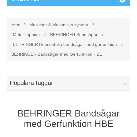
Maskiner & Mekaniska system
Hem
/
Maskiner & Mekaniska system
/
Utbildning
Metallkapning
Metallkapning
/
BEHRINGER Bandsågar
/
BEHRINGER Horisontella bandsågar med gerfunktion
/
Event
Blästring
BEHRINGER Bandsågar med Gerfunktion HBE
Partners
Lagringssystem
Populära taggar
Spare parts & Service
Bearbetningsmaskiner
Kontakt
Värmebehandling
BEHRINGER Bandsågar
BRAUN Ytslipningsmaskiner
med Gerfunktion HBE
3D-svetsning