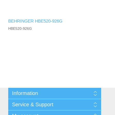
BEHRINGER HBE520-926G
HBE520-926G
Information
Shipping & returns
Service & Support
Integritetspolicy
Terms & Conditions
Kontakt