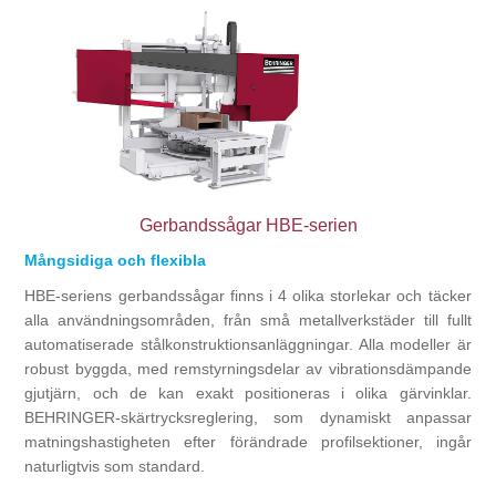
Bearbetning av stång, rör och profiler
Bearbetning av plåt och band
Målnings- och ytbehandlingssystem
Gerbandssågar HBE-serien
Mångsidiga och flexibla
HBE-seriens gerbandssågar finns i 4 olika storlekar och täcker
alla användningsområden, från små metallverkstäder till fullt
automatiserade stålkonstruktionsanläggningar. Alla modeller är
robust byggda, med remstyrningsdelar av vibrationsdämpande
gjutjärn, och de kan exakt positioneras i olika gärvinklar.
BEHRINGER-skärtrycksreglering, som dynamiskt anpassar
matningshastigheten efter förändrade profilsektioner, ingår
naturligtvis som standard.