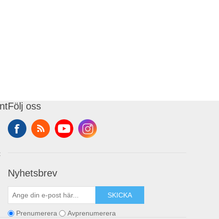
nt
Följ oss
t
Nyhetsbrev
SKICKA
Prenumerera
Avprenumerera