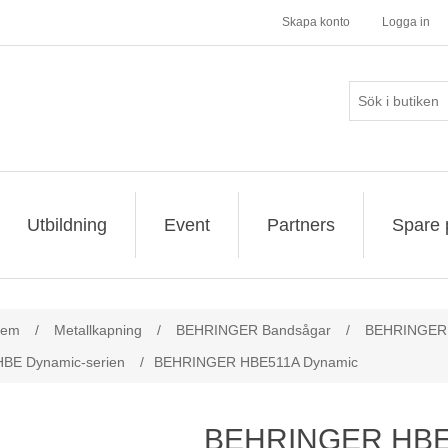
Skapa konto
Logga in
Utbildning
Event
Partners
Spare 
ribute value
tem
/
Metallkapning
/
BEHRINGER Bandsågar
/
BEHRINGER H
BE Dynamic-serien
/
BEHRINGER HBE511A Dynamic
BEHRINGER HBE