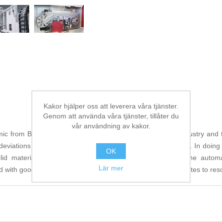
Kakor hjälper oss att leverera våra tjänster.
Genom att använda våra tjänster, tillåter du
vår användning av kakor.
from BEHRINGER is designed for economical use in industry and the
deviations in easy to difficult-to-machine metals and plastics. In doi
OK
olid material. Thanks to its wide-opening full enclosure, the au
Lär mer
ith good accessibility. Its low energy consumption contributes to res