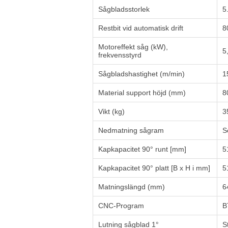
Sågbladsstorlek
5
Restbit vid automatisk drift
8
Motoreffekt såg (kW),
5
frekvensstyrd
Sågbladshastighet (m/min)
1
Material support höjd (mm)
8
Vikt (kg)
3
Nedmatning sågram
S
Kapkapacitet 90° runt [mm]
5
Kapkapacitet 90° platt [B x H i mm]
5
Matningslängd (mm)
6
CNC-Program
B
Lutning sågblad 1°
S