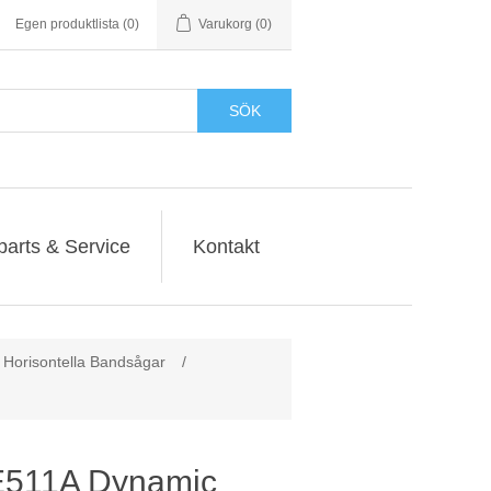
Egen produktlista
(0)
Varukorg
(0)
SÖK
parts & Service
Kontakt
orisontella Bandsågar
/
511A Dynamic