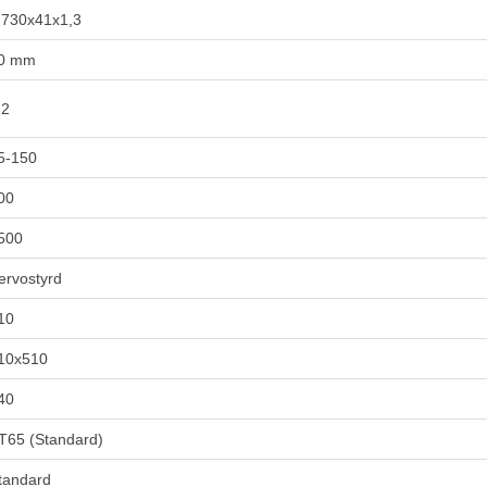
.730x41x1,3
0 mm
,2
5-150
00
500
ervostyrd
10
10x510
40
T65 (Standard)
tandard