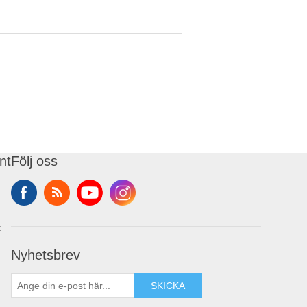
nt
Följ oss
t
Nyhetsbrev
SKICKA